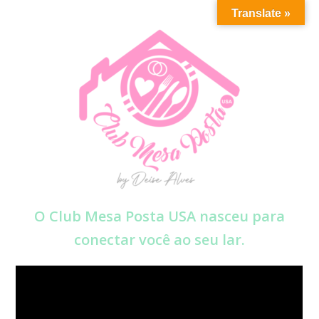
Translate »
O Club Mesa Posta USA nasceu para
conectar você ao seu lar.