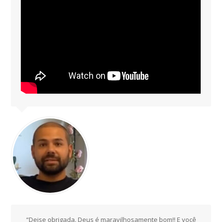
“Deise obrigada. Deus é maravilhosamente bom!! E você