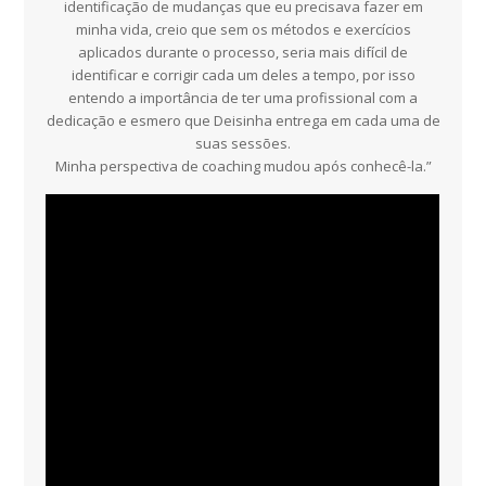
identificação de mudanças que eu precisava fazer em
minha vida, creio que sem os métodos e exercícios
aplicados durante o processo, seria mais difícil de
identificar e corrigir cada um deles a tempo, por isso
entendo a importância de ter uma profissional com a
dedicação e esmero que Deisinha entrega em cada uma de
suas sessões.
Minha perspectiva de coaching mudou após conhecê-la.”