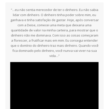
“…eu não sentia merecedor de ter o dinheiro. Eu não sabia
lidar com dinheiro. O dinheiro tinha poder sobre mim, eu
ganhava e tinha satisfação de gastar. Hoje, após conversar
com a Deise, comecei uma meta que deixaria uma
quantidade de valor na minha carteira, para mostrar que o
dinheiro não me dominava. Com isso as coisas começaram
a florescer, a frutificar mais em mim. Eu consegui entender
que o domínio do dinheiro traz mais dinheiro. Quando você
fica dominado pelo dinheiro, você nunva vai viver na sua
vida…”