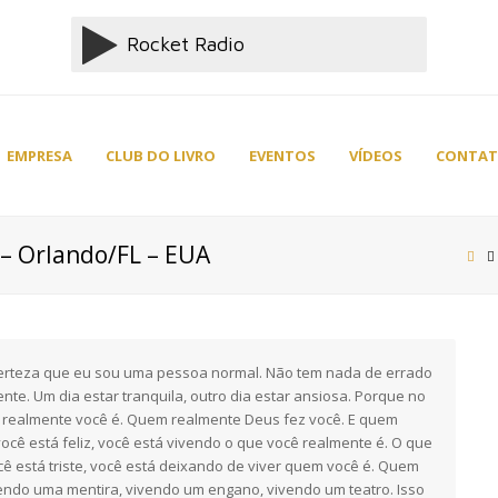
EMPRESA
CLUB DO LIVRO
EVENTOS
VÍDEOS
CONTA
– Orlando/FL – EUA
erteza que eu sou uma pessoa normal. Não tem nada de errado
tente. Um dia estar tranquila, outro dia estar ansiosa. Porque no
ealmente você é. Quem realmente Deus fez você. E quem
cê está feliz, você está vivendo o que você realmente é. O que
ê está triste, você está deixando de viver quem você é. Quem
vendo uma mentira, vivendo um engano, vivendo um teatro. Isso