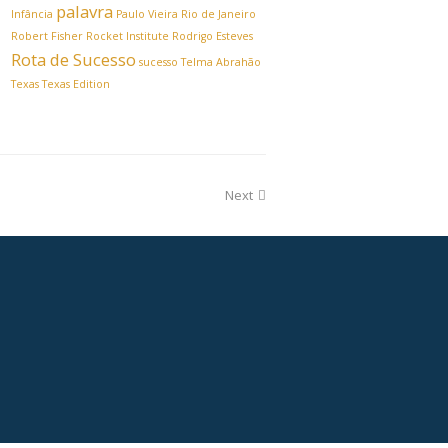
palavra
Infância
Paulo Vieira
Rio de Janeiro
Robert Fisher
Rocket Institute
Rodrigo Esteves
Rota de Sucesso
sucesso
Telma Abrahão
Texas
Texas Edition
Next