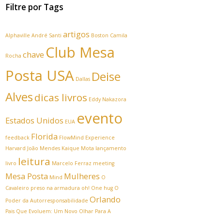
Filtre por Tags
artigos
Alphaville
André Santi
Boston
Camila
Club Mesa
chave
Rocha
Posta USA
Deise
Dallas
Alves
dicas livros
Eddy Nakazora
evento
Estados Unidos
EUA
Florida
feedback
FlowMind Experience
Harvard
João Mendes
Kaique Mota
lançamento
leitura
livro
Marcelo Ferraz
meeting
Mesa Posta
Mulheres
Mind
O
Cavaleiro preso na armadura
oh! One hug
O
Orlando
Poder da Autorresponsabilidade
Pais Que Evoluem: Um Novo Olhar Para A