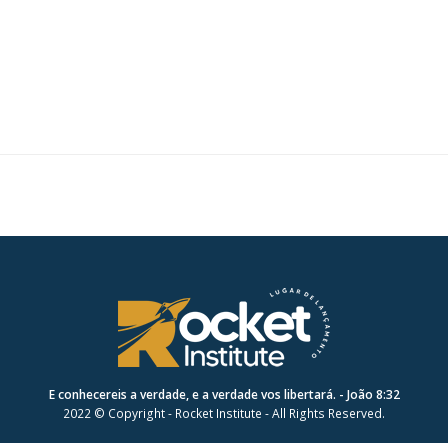
E conhecereis a verdade, e a verdade vos libertará. - João 8:32
2022 © Copyright - Rocket Institute - All Rights Reserved.