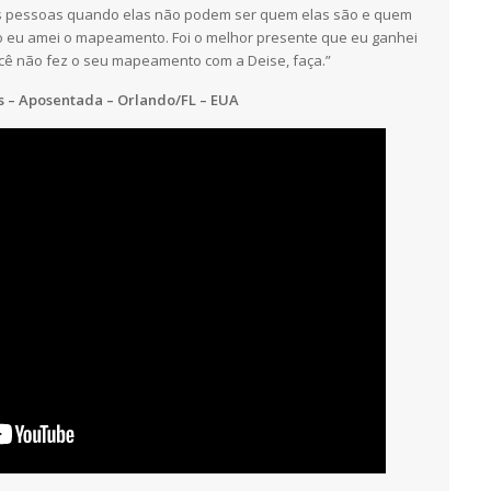
e as pessoas quando elas não podem ser quem elas são e quem
so eu amei o mapeamento. Foi o melhor presente que eu ganhei
ocê não fez o seu mapeamento com a Deise, faça.”
s – Aposentada – Orlando/FL – EUA