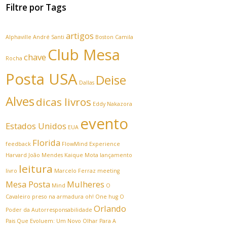
Filtre por Tags
artigos
Alphaville
André Santi
Boston
Camila
Club Mesa
chave
Rocha
Posta USA
Deise
Dallas
Alves
dicas livros
Eddy Nakazora
evento
Estados Unidos
EUA
Florida
feedback
FlowMind Experience
Harvard
João Mendes
Kaique Mota
lançamento
leitura
livro
Marcelo Ferraz
meeting
Mesa Posta
Mulheres
Mind
O
Cavaleiro preso na armadura
oh! One hug
O
Orlando
Poder da Autorresponsabilidade
Pais Que Evoluem: Um Novo Olhar Para A