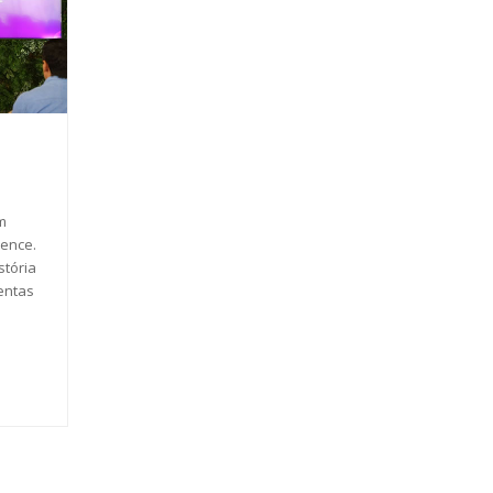
m
ience.
tória
entas