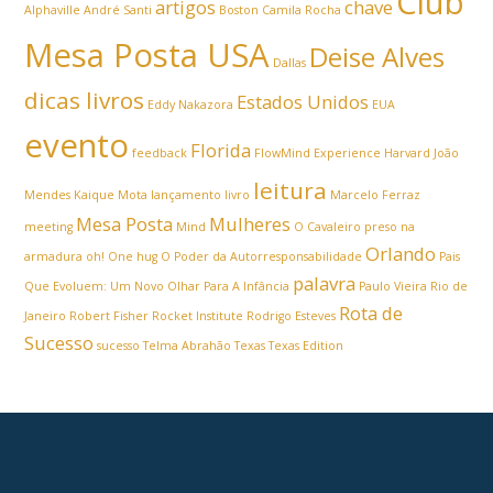
Club
artigos
chave
Alphaville
André Santi
Boston
Camila Rocha
Mesa Posta USA
Deise Alves
Dallas
dicas livros
Estados Unidos
Eddy Nakazora
EUA
evento
Florida
feedback
FlowMind Experience
Harvard
João
leitura
Mendes
Kaique Mota
lançamento livro
Marcelo Ferraz
Mesa Posta
Mulheres
meeting
Mind
O Cavaleiro preso na
Orlando
armadura
oh! One hug
O Poder da Autorresponsabilidade
Pais
palavra
Que Evoluem: Um Novo Olhar Para A Infância
Paulo Vieira
Rio de
Rota de
Janeiro
Robert Fisher
Rocket Institute
Rodrigo Esteves
Sucesso
sucesso
Telma Abrahão
Texas
Texas Edition