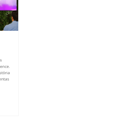
m
ience.
tória
entas