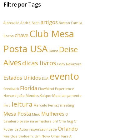
Filtre por Tags
artigos
Alphaville
André Santi
Boston
Camila
Club Mesa
chave
Rocha
Posta USA
Deise
Dallas
Alves
dicas livros
Eddy Nakazora
evento
Estados Unidos
EUA
Florida
feedback
FlowMind Experience
Harvard
João Mendes
Kaique Mota
lançamento
leitura
livro
Marcelo Ferraz
meeting
Mesa Posta
Mulheres
Mind
O
Cavaleiro preso na armadura
oh! One hug
O
Orlando
Poder da Autorresponsabilidade
Pais Que Evoluem: Um Novo Olhar Para A