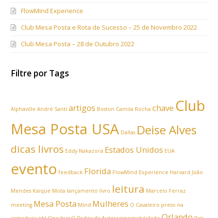
FlowMind Experience
Club Mesa Posta e Rota de Sucesso – 25 de Novembro 2022
Club Mesa Posta – 28 de Outubro 2022
Filtre por Tags
Club
artigos
chave
Alphaville
André Santi
Boston
Camila Rocha
Mesa Posta USA
Deise Alves
Dallas
dicas livros
Estados Unidos
Eddy Nakazora
EUA
evento
Florida
feedback
FlowMind Experience
Harvard
João
leitura
Mendes
Kaique Mota
lançamento livro
Marcelo Ferraz
Mesa Posta
Mulheres
meeting
Mind
O Cavaleiro preso na
Orlando
armadura
oh! One hug
O Poder da Autorresponsabilidade
Pais