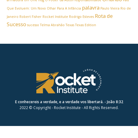
palavra
Que Evoluem: Um Novo Olhar Para A Infância
Paulo Vieira
Rio de
Rota de
Janeiro
Robert Fisher
Rocket Institute
Rodrigo Esteves
Sucesso
sucesso
Telma Abrahão
Texas
Texas Edition
E conhecereis a verdade, e a verdade vos libertará. - João 8:32
2022 © Copyright - Rocket Institute - All Rights Reserved.