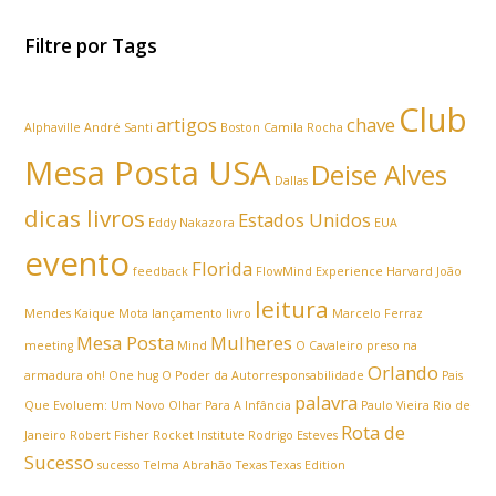
Filtre por Tags
Club
artigos
chave
Alphaville
André Santi
Boston
Camila Rocha
Mesa Posta USA
Deise Alves
Dallas
dicas livros
Estados Unidos
Eddy Nakazora
EUA
evento
Florida
feedback
FlowMind Experience
Harvard
João
leitura
Mendes
Kaique Mota
lançamento livro
Marcelo Ferraz
Mesa Posta
Mulheres
meeting
Mind
O Cavaleiro preso na
Orlando
armadura
oh! One hug
O Poder da Autorresponsabilidade
Pais
palavra
Que Evoluem: Um Novo Olhar Para A Infância
Paulo Vieira
Rio de
Rota de
Janeiro
Robert Fisher
Rocket Institute
Rodrigo Esteves
Sucesso
sucesso
Telma Abrahão
Texas
Texas Edition