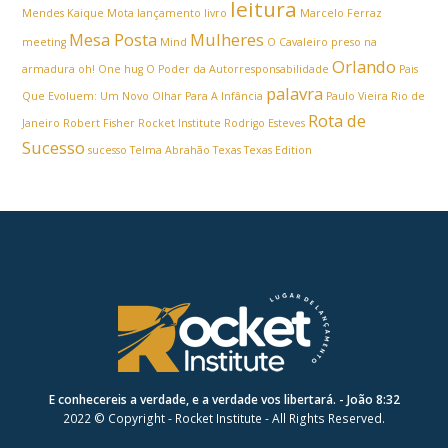
leitura
Mendes
Kaique Mota
lançamento livro
Marcelo Ferraz
Mesa Posta
Mulheres
meeting
Mind
O Cavaleiro preso na
Orlando
armadura
oh! One hug
O Poder da Autorresponsabilidade
Pais
palavra
Que Evoluem: Um Novo Olhar Para A Infância
Paulo Vieira
Rio de
Rota de
Janeiro
Robert Fisher
Rocket Institute
Rodrigo Esteves
Sucesso
sucesso
Telma Abrahão
Texas
Texas Edition
E conhecereis a verdade, e a verdade vos libertará. - João 8:32
2022 © Copyright - Rocket Institute - All Rights Reserved.