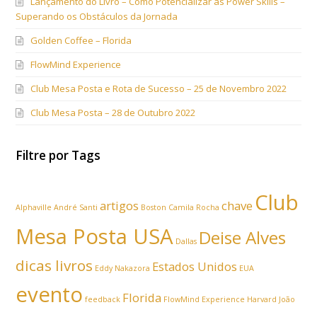
Lançamento do Livro – Como Potencializar as Power Skills –
Superando os Obstáculos da Jornada
Golden Coffee – Florida
FlowMind Experience
Club Mesa Posta e Rota de Sucesso – 25 de Novembro 2022
Club Mesa Posta – 28 de Outubro 2022
Filtre por Tags
Club
artigos
chave
Alphaville
André Santi
Boston
Camila Rocha
Mesa Posta USA
Deise Alves
Dallas
dicas livros
Estados Unidos
Eddy Nakazora
EUA
evento
Florida
feedback
FlowMind Experience
Harvard
João