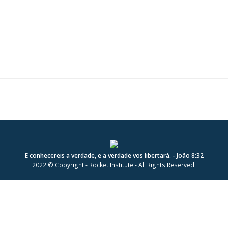
E conhecereis a verdade, e a verdade vos libertará. - João 8:32
2022 © Copyright - Rocket Institute - All Rights Reserved.