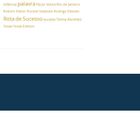
palavra
Infância
Paulo Vieira
Rio de Janeiro
Robert Fisher
Rocket Institute
Rodrigo Esteves
Rota de Sucesso
sucesso
Telma Abrahão
Texas
Texas Edition