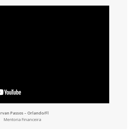
irvan Passos – Orlando/Fl
Mentoria Financeira