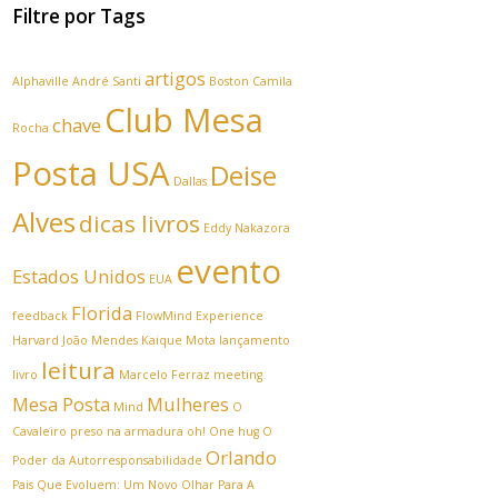
Filtre por Tags
artigos
Alphaville
André Santi
Boston
Camila
Club Mesa
chave
Rocha
Posta USA
Deise
Dallas
Alves
dicas livros
Eddy Nakazora
evento
Estados Unidos
EUA
Florida
feedback
FlowMind Experience
Harvard
João Mendes
Kaique Mota
lançamento
leitura
livro
Marcelo Ferraz
meeting
Mesa Posta
Mulheres
Mind
O
Cavaleiro preso na armadura
oh! One hug
O
Orlando
Poder da Autorresponsabilidade
Pais Que Evoluem: Um Novo Olhar Para A