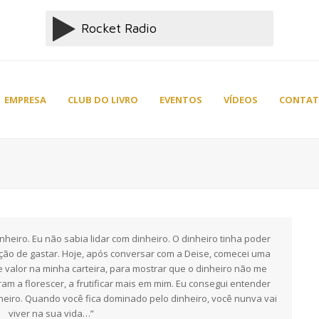
EMPRESA
CLUB DO LIVRO
EVENTOS
VÍDEOS
CONTA
heiro. Eu não sabia lidar com dinheiro. O dinheiro tinha poder
ção de gastar. Hoje, após conversar com a Deise, comecei uma
valor na minha carteira, para mostrar que o dinheiro não me
m a florescer, a frutificar mais em mim. Eu consegui entender
nheiro. Quando você fica dominado pelo dinheiro, você nunva vai
viver na sua vida…”