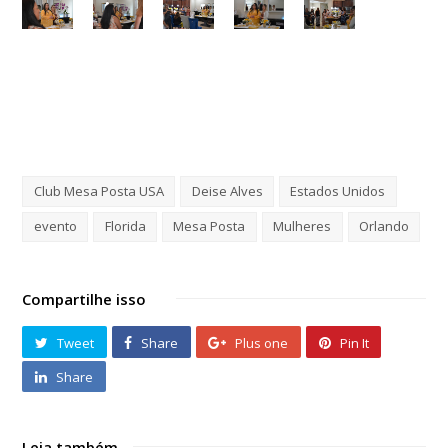
Club Mesa Posta USA
Deise Alves
Estados Unidos
evento
Florida
Mesa Posta
Mulheres
Orlando
Compartilhe isso
Tweet
Share
Plus one
Pin It
Share
Leia também