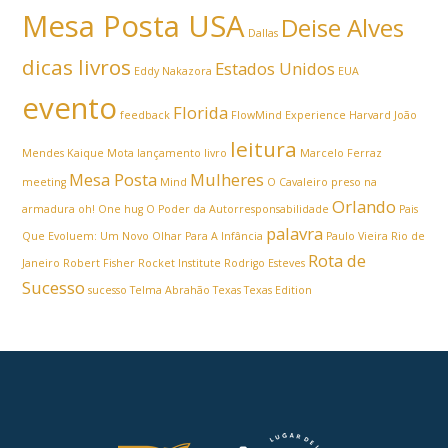
Mesa Posta USA
Deise Alves
Dallas
dicas livros
Estados Unidos
Eddy Nakazora
EUA
evento
Florida
feedback
FlowMind Experience
Harvard
João
leitura
Mendes
Kaique Mota
lançamento livro
Marcelo Ferraz
Mesa Posta
Mulheres
meeting
Mind
O Cavaleiro preso na
Orlando
armadura
oh! One hug
O Poder da Autorresponsabilidade
Pais
palavra
Que Evoluem: Um Novo Olhar Para A Infância
Paulo Vieira
Rio de
Rota de
Janeiro
Robert Fisher
Rocket Institute
Rodrigo Esteves
Sucesso
sucesso
Telma Abrahão
Texas
Texas Edition