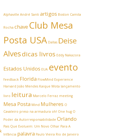
artigos
Alphaville
André Santi
Boston
Camila
Club Mesa
chave
Rocha
Posta USA
Deise
Dallas
Alves
dicas livros
Eddy Nakazora
evento
Estados Unidos
EUA
Florida
feedback
FlowMind Experience
Harvard
João Mendes
Kaique Mota
lançamento
leitura
livro
Marcelo Ferraz
meeting
Mesa Posta
Mulheres
Mind
O
Cavaleiro preso na armadura
oh! One hug
O
Orlando
Poder da Autorresponsabilidade
Pais Que Evoluem: Um Novo Olhar Para A
palavra
Infância
Paulo Vieira
Rio de Janeiro