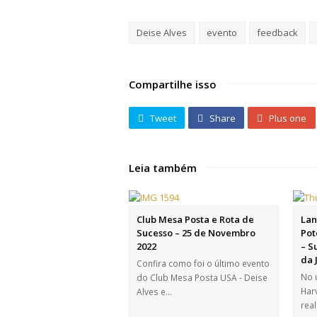
Deise Alves
evento
feedback
Compartilhe isso
Tweet
Share
Plus one
Leia também
Club Mesa Posta e Rota de
Lan
Sucesso – 25 de Novembro
Pot
2022
– S
da 
Confira como foi o último evento
No 
do Club Mesa Posta USA - Deise
Har
Alves e…
rea