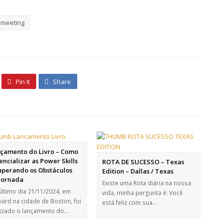
meeting
Pin It
Share
çamento do Livro – Como
encializar as Power Skills
ROTA DE SUCESSO – Texas
uperando os Obstáculos
Edition – Dallas / Texas
Jornada
Existe uma Rota diária na nossa
último dia 21/11/2024, em
vida, minha pergunta é: Você
vard na cidade de Boston, foi
está feliz com sua…
lizado o lançamento do…