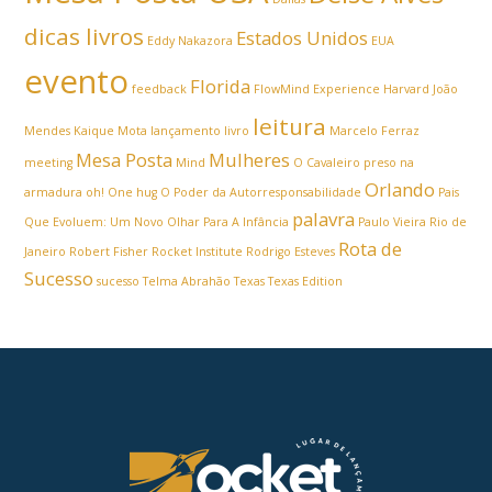
dicas livros
Estados Unidos
Eddy Nakazora
EUA
evento
Florida
feedback
FlowMind Experience
Harvard
João
leitura
Mendes
Kaique Mota
lançamento livro
Marcelo Ferraz
Mesa Posta
Mulheres
meeting
Mind
O Cavaleiro preso na
Orlando
armadura
oh! One hug
O Poder da Autorresponsabilidade
Pais
palavra
Que Evoluem: Um Novo Olhar Para A Infância
Paulo Vieira
Rio de
Rota de
Janeiro
Robert Fisher
Rocket Institute
Rodrigo Esteves
Sucesso
sucesso
Telma Abrahão
Texas
Texas Edition